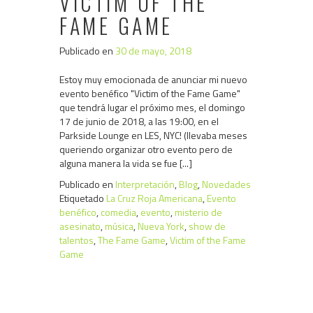
VICTIM OF THE
FAME GAME
Publicado en
30 de mayo, 2018
Estoy muy emocionada de anunciar mi nuevo
evento benéfico "Victim of the Fame Game"
que tendrá lugar el próximo mes, el domingo
17 de junio de 2018, a las 19:00, en el
Parkside Lounge en LES, NYC! (llevaba meses
queriendo organizar otro evento pero de
alguna manera la vida se fue [...]
Publicado en
Interpretación
,
Blog
,
Novedades
Etiquetado
La Cruz Roja Americana
,
Evento
benéfico
,
comedia
,
evento
,
misterio de
asesinato
,
música
,
Nueva York
,
show de
talentos
,
The Fame Game
,
Victim of the Fame
Game