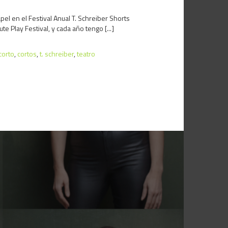
 en el Festival Anual T. Schreiber Shorts
 Play Festival, y cada año tengo [...]
 corto
,
cortos
,
t. schreiber
,
teatro