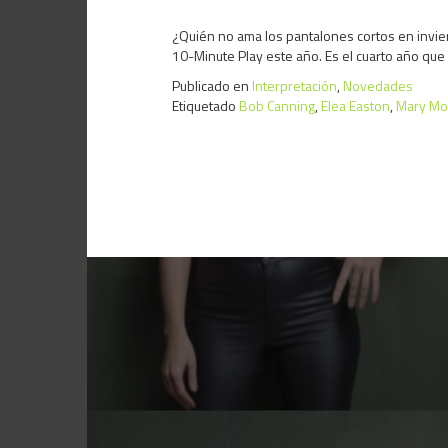
¿Quién no ama los pantalones cortos en invie
10-Minute Play este año. Es el cuarto año que 
Publicado en
Interpretación
,
Novedades
Etiquetado
Bob Canning
,
Elea Easton
,
Mary M