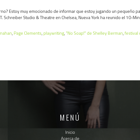
rno? Estoy muy emocionado de informar que estoy jugando un pequeño papel
T. Schreiber Studio & Theatre en Chelsea, Nueva York ha reunido el 10-Minute
onahan
,
Page Clements
,
playwriting
,
"No Soap!" de Shelley Berman
,
festival
MENÚ
Inicio
Acerca de